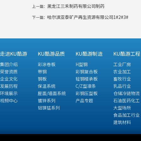
黑龙江三禾制药有限公司制药
上一篇：
哈尔滨亚泰矿产再生资源有限公司1#2#3#
下一篇：
走进KU酷游
KU酷游品质
KU酷游制造
KU酷游工程
集团介绍
彩涂卷板
H型钢
工业厂房
荣誉资质
带钢
彩钢复合板
农业加工
企业文化
钢板
轻钢楼承板
畜牧行业
发展历程
保温系统
C/Z型凛条
乳品行业
环境展示
屋面/墙面系统
彩钢压型板
仓储冷链物流
视频中心
镀锌系列
产品专题
石油医药化工
铝镁锰系列
大型场所
食品加工行业
建筑材料