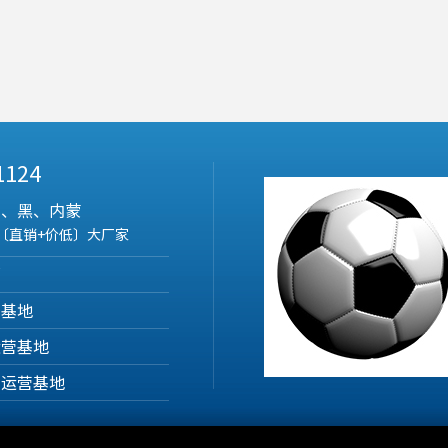
 1124
吉、黑、内蒙
〔直销+价低〕大厂家
部
营基地
运营基地
产运营基地