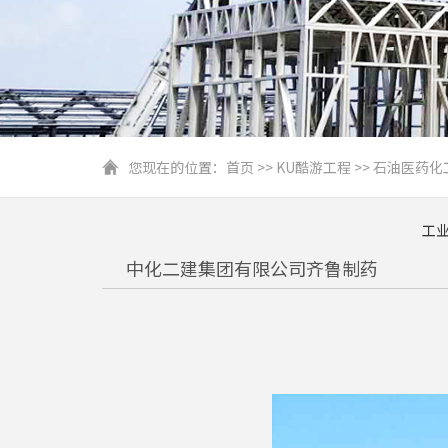
您现在的位置：
首页
>>
KU酷游工程
>>
石油医药化
工
中化二建集团有限公司齐鲁制药