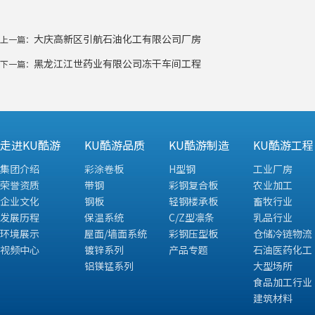
大庆高新区引航石油化工有限公司厂房
上一篇：
黑龙江江世药业有限公司冻干车间工程
下一篇：
走进KU酷游
KU酷游品质
KU酷游制造
KU酷游工程
集团介绍
彩涂卷板
H型钢
工业厂房
荣誉资质
带钢
彩钢复合板
农业加工
企业文化
钢板
轻钢楼承板
畜牧行业
发展历程
保温系统
C/Z型凛条
乳品行业
环境展示
屋面/墙面系统
彩钢压型板
仓储冷链物流
视频中心
镀锌系列
产品专题
石油医药化工
铝镁锰系列
大型场所
食品加工行业
建筑材料